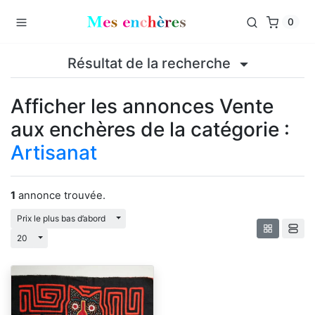
0
Résultat de la recherche
Afficher les annonces Vente
aux enchères de la catégorie :
Artisanat
1
annonce trouvée.
Basculement Dropdown
Prix le plus bas d’abord
Basculement Dropdown
20