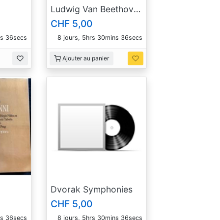
Ludwig Van Beethoven
CHF 5,00
ns 35secs
8 jours, 5hrs 30mins 35secs
Ajouter au panier
Dvorak Symphonies
CHF 5,00
ns 35secs
8 jours, 5hrs 30mins 35secs