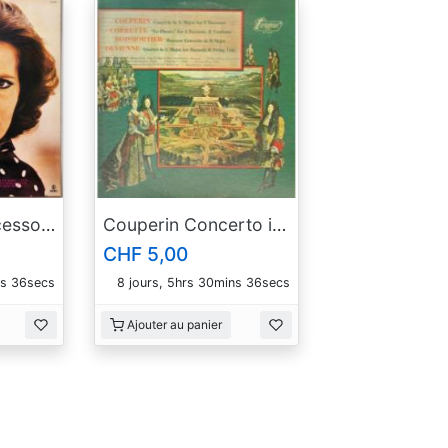
Os Grandes Sucessos de Amália Rodrigues
Couperin Concerto in G Major
CHF 5,00
ns 35secs
8 jours, 5hrs 30mins 35secs
Ajouter au panier