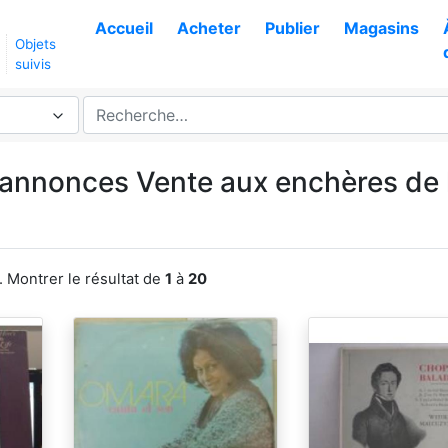
Accueil
Acheter
Publier
Magasins
Objets
suivis
s annonces Vente aux enchères de 
 Montrer le résultat de
1
à
20