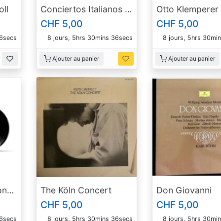
oll
Conciertos Italianos Para Guitarra
Otto Klemperer
CHF 5,00
CHF 5,00
35secs
8 jours, 5hrs 30mins 35secs
8 jours, 5hrs 30mi
Ajouter au panier
Ajouter au panier
Sämtliche Flötensonaten
The Köln Concert
Don Giovanni
CHF 5,00
CHF 5,00
35secs
8 jours, 5hrs 30mins 35secs
8 jours, 5hrs 30mi