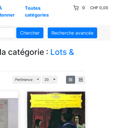
À
Toutes
0
CHF 0,00
donner
catégories
Chercher
Recherche avancée
la catégorie :
Lots &
Basculement Dropdown
Basculement Dropdown
Pertinence
20