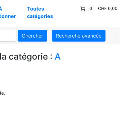
À
Toutes
0
CHF 0,00
donner
catégories
Chercher
Recherche avancée
la catégorie :
A
te.