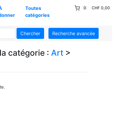
À
Toutes
0
CHF 0,00
donner
catégories
Chercher
Recherche avancée
la catégorie :
Art
>
te.