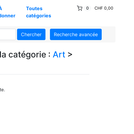
À
Toutes
0
CHF 0,00
donner
catégories
Chercher
Recherche avancée
la catégorie :
Art
>
te.