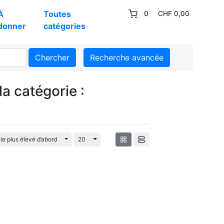
À
Toutes
0
CHF 0,00
donner
catégories
Chercher
Recherche avancée
a catégorie :
Basculement Dropdown
Basculement Dropdown
 le plus élevé d’abord
20