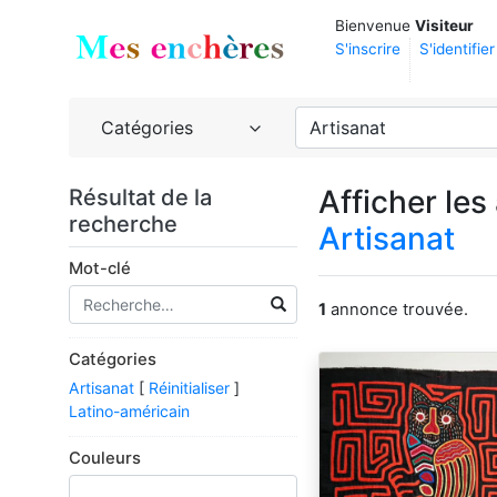
Bienvenue
Visiteur
S'inscrire
S'identifier
Catégories
Artisanat
Afficher les
Résultat de la
recherche
Artisanat
Mot-clé
1
annonce trouvée.
Catégories
Artisanat
[
Réinitialiser
]
Latino-américain
Couleurs