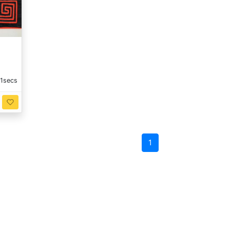
00secs
1