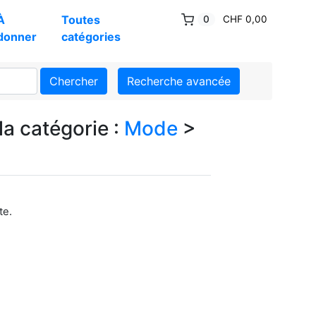
À
Toutes
0
CHF 0,00
donner
catégories
Chercher
Recherche avancée
la catégorie :
Mode
>
te.