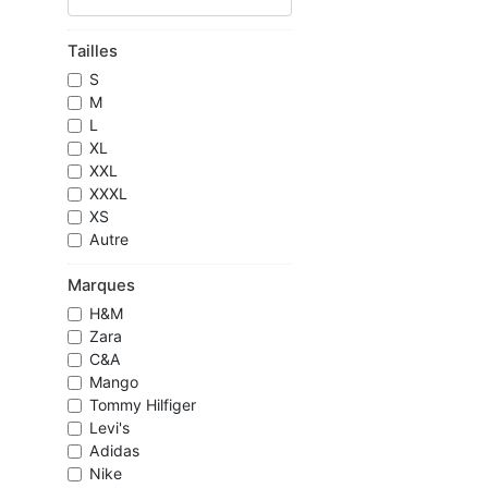
Tailles
S
M
L
XL
XXL
XXXL
XS
Autre
Marques
H&M
Zara
C&A
Mango
Tommy Hilfiger
Levi's
Adidas
Nike